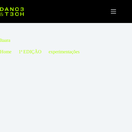
Pular
para
o
conteúdo
Itaara
Home
1ª EDIÇÃO
experimentações
Itaara