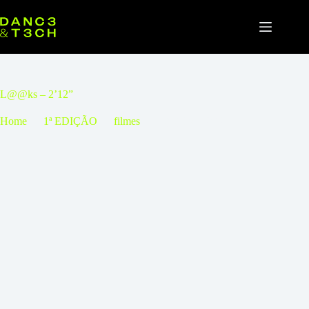
Pular
para
o
conteúdo
L@@ks – 2’12”
Home
1ª EDIÇÃO
filmes
L@@ks – 2’12”