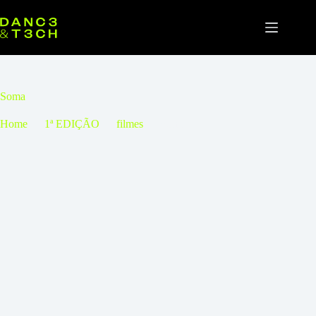
Pular
para
o
conteúdo
Soma
Home
1ª EDIÇÃO
filmes
Soma