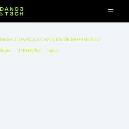
Pular
para
o
conteúdo
MESA 3: DANÇA E CAPTURA DE MOVIMENTO
Home
1ª EDIÇÃO
mesas
MESA 3: DANÇA E CAPTURA DE MOVIMENTO