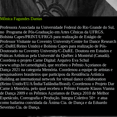
Mônica Fagundes Dantas
Professora Associada na Universidade Federal do Rio Grande do Sul,
no Programa de Pós-Graduação em Artes Cênicas da UFRGS.
Bolsista Capes/PRINT/UFRGS para realização de Estágio de
Professor Visitante na Coventry University/Centre for Dance Research
(C-DaRE/Reino Unido) e Bolsista Capes para realização de Pós-
Doutorado na Coventry University/C-DaRE. Doutora em Estudos e
Práticas Artísticas pela Université du Québec à Montréal (Canadá).
Coordena o projeto Carne Digital: Arquivo Eva Schul
(www.ufrgs.br/carnedigital), que recebeu o Prêmio Açorianos de
Dança 2021 na categoria Memória. Coordenou a equipe de artistas e
pesquisadores brasileiros que participou da Residência Artística
Building an international network for virtual dance collaboration
(Reino Unido/EUA/Índia/Tailândia/Brasil). Coordenou o Projeto Dar
Carne à Memória, pelo qual recebeu o Prêmio Funarte Klauss Vianna
de Dança 2009 e os Prêmios Açorianos de Dança 2010 de Melhor
Espetáculo, Coreografia e Produção. Integra Coletivo 50+ e atua
como bailarina convidada da Ânima Cia. de Dança e da Eduardo
Severino Cia. de Dança.