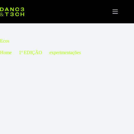
Pular
para
o
conteúdo
Ecos
Home
1ª EDIÇÃO
experimentações
Ecos