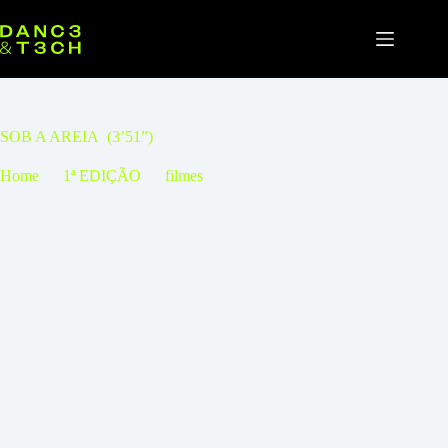
Pular
para
o
conteúdo
SOB A AREIA (3’51”)
Home
1ª EDIÇÃO
filmes
SOB A AREIA (3’51”)