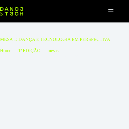
Pular
para
o
conteúdo
MESA 1: DANÇA E TECNOLOGIA EM PERSPECTIVA
Home
1ª EDIÇÃO
mesas
MESA 1: DANÇA E TECNOLOGIA EM PERSPECTIVA