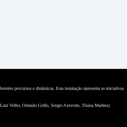
entes percursos e dinâmicas. Esta instalação apresenta as iniciativas
z Velho, Orlando Grillo, Sergio Azevedo, Thaisa Martins)